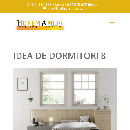
620 995 872 (David) /
644 578 622 (Jesús)
info@hofemamida.com
IDEA DE DORMITORI 8