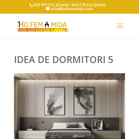
620 995 872 (David) /
644 578 622 (Jesús)
info@hofemamida.com
IDEA DE DORMITORI 5