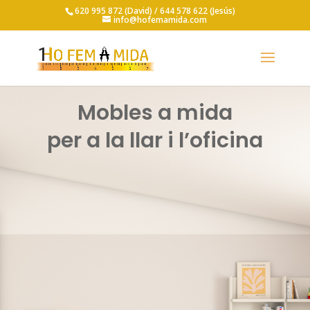
620 995 872 (David) /
644 578 622 (Jesús)
info@hofemamida.com
Mobles a mida
per a la llar i l’oficina