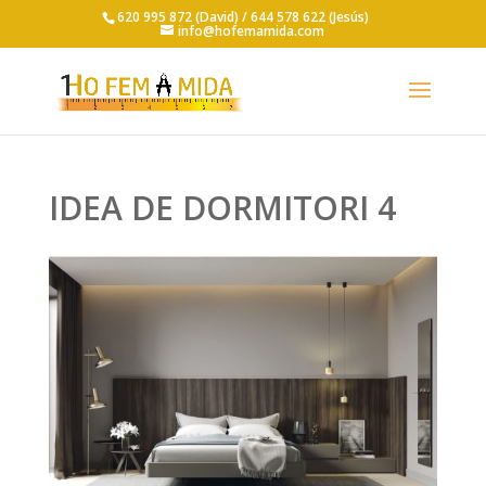
620 995 872 (David) /
644 578 622 (Jesús)
info@hofemamida.com
IDEA DE DORMITORI 4