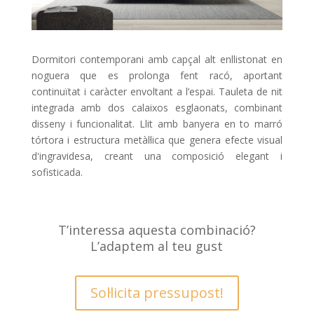
Dormitori contemporani amb capçal alt enllistonat en
noguera que es prolonga fent racó, aportant
continuïtat i caràcter envoltant a l’espai. Tauleta de nit
integrada amb dos calaixos esglaonats, combinant
disseny i funcionalitat. Llit amb banyera en to marró
tórtora i estructura metàl·lica que genera efecte visual
d'ingravidesa, creant una composició elegant i
sofisticada.
T’interessa aquesta combinació?
L’adaptem al teu gust
Sol·licita pressupost!