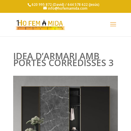
620 995 872 (David) /
644 578 622 (Jesús)
info@hofemamida.com
IDEA D’ARMARI AMB
PORTES CORREDISSES 3