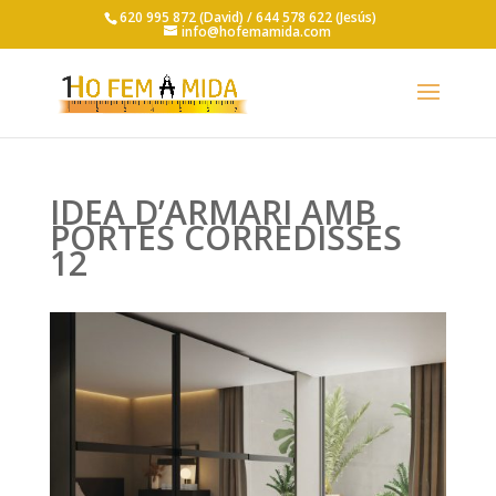
620 995 872 (David) /
644 578 622 (Jesús)
info@hofemamida.com
IDEA D’ARMARI AMB
PORTES CORREDISSES
12