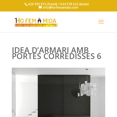
620 995 872 (David) /
644 578 622 (Jesús)
info@hofemamida.com
IDEA D’ARMARI AMB
PORTES CORREDISSES 6