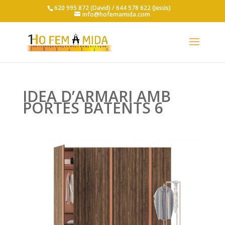
620 995 872 (David) /
644 578 622 (Jesús)
info@hofemamida.com
IDEA D’ARMARI AMB
PORTES BATENTS 6