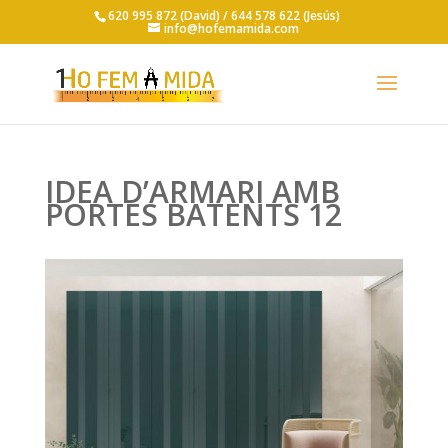
620 995 872 (David) /
644 578 622 (Jesús)
info@hofemamida.com
IDEA D’ARMARI AMB
PORTES BATENTS 12