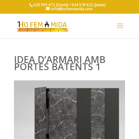
620 995 872 (David) /
644 578 622 (Jesús)
info@hofemamida.com
IDEA D’ARMARI AMB
PORTES BATENTS 1