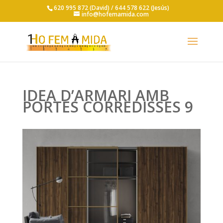
620 995 872 (David) /
644 578 622 (Jesús)
info@hofemamida.com
IDEA D’ARMARI AMB
PORTES CORREDISSES 9