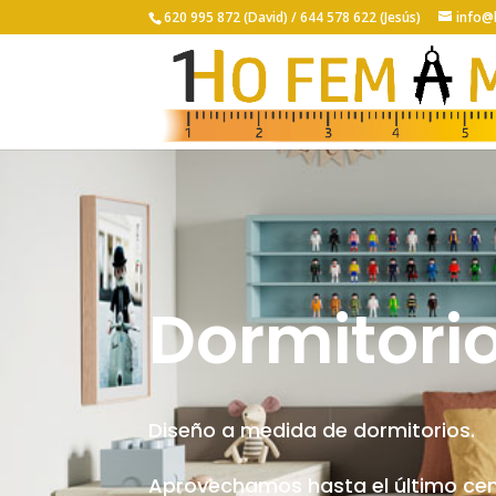
620 995 872 (David) /
644 578 622 (Jesús)
info@
Dormitorio
Diseño a medida de dormitorios.
Aprovechamos hasta el último cen