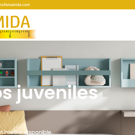
hofemamida.com
s juveniles
tímetro disponible.