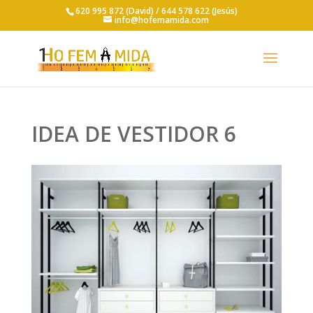
620 995 872 (David) /
644 578 622 (Jesús)
info@hofemamida.com
IDEA DE VESTIDOR 6