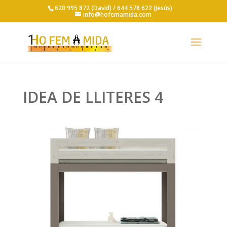
620 995 872 (David) /
644 578 622 (Jesús)
info@hofemamida.com
IDEA DE LLITERES 4