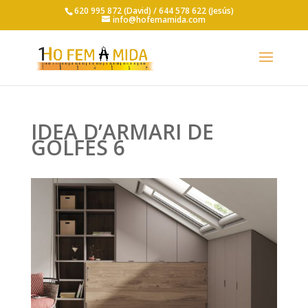
620 995 872 (David) /
644 578 622 (Jesús)
info@hofemamida.com
IDEA D’ARMARI DE
GOLFES 6